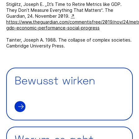
Stiglitz, Joseph E. „It’s Time to Retire Metrics like GDP.
They Don’t Measure Everything That Matters“. The
Guardian, 24. November 2019.
https://www.theguardian.com/commentisfree/2019/nov/24/metr
gdp-economic-performance-social-progress
Tainter, Joseph A. 1988. The collapse of complex societies.
Cambridge University Press.
Bewusst wirken
BEWUSST WIRKEN