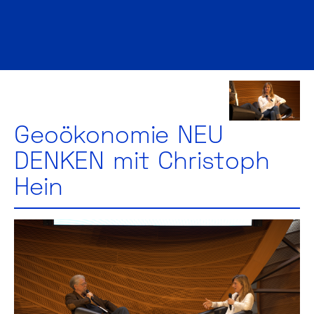
Geoökonomie NEU
DENKEN mit Christoph
Hein