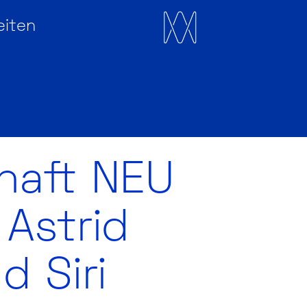
eiten
chaft NEU
Astrid
d Siri